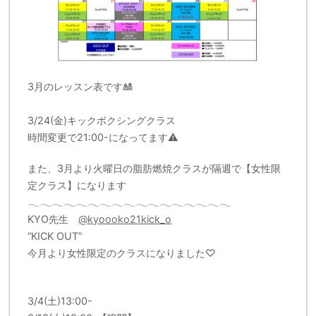
3月のレッスン表です🎎
3/24(金)キックボクシングクラス
時間変更で21:00-になってます⚠️
また、3月より火曜日の脂肪燃焼クラスが隔週で【女性限
定クラス】になります
𓂃𓂃𓂃𓂃𓂃𓂃𓂃𓂃𓂃𓂃𓂃𓂃𓂃𓂃𓂃𓂃𓂃
KYO先生
@kyoooko21kick_o
“KICK OUT”
⁡今月より女性限定のクラスになりました♡
3/4(土)13:00-