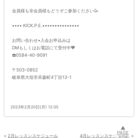
会員様も非会員様もどうぞご参加ください🥳
•••• KICK.P.E.•••••••••••••••
お問い合わせ•入会お申込みは
DMもしくはお電話にて受付中🧡
☎️0584-40-9091
〒503-0852
岐阜県大垣市禾森町4丁目13-1
2023年2月20日(月) 12:05
▲
PAGE
«
2月レッスンスケジュール
4月レッスンスケジュール
»
TOP