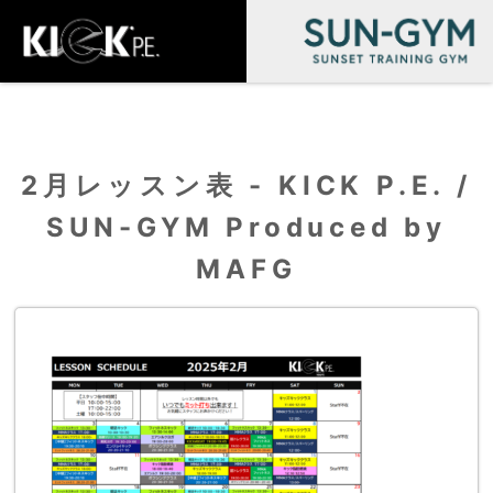
2月レッスン表 - KICK P.E. /
SUN-GYM Produced by
MAFG